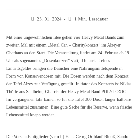
Beitrag
Lesedauer:
23. 01. 2024
1 Min. Lesedauer
veröffentlicht:
Mit einer ungewöhnlichen Idee gehen vier Heavy Metal Bands zum
zweiten Mal mit einem „Metal Can – Charitykonzert“ im Alzeyer
Oberhaus an den Start. Die Veranstaltung findet am 24. Februar ab 19
Uhr als sogenanntes „Dosenkonzert“ statt, d.h. anstatt eines
Eintrittsgeldes bringen die Besucher eine Nahrungsmittelspende in
Form von Konservendosen mit. Die Dosen werden nach dem Konzert
der Tafel Alzey zur Verfügung gestellt. Initiator des Konzerts ist Niklas
Thörle aus Saulheim, Gitarrist der Heavy Metal Band POLYTOXIC.
Im vergangenen Jahr kamen so für die Tafel 300 Dosen länger haltbare
Lebensmittel zusammen. Eine gute Sache für die Reserve, wenn frische
Lebensmittel knapp werden.
Die Vorstandsmitglieder (v.r.n.l.) Hans-Georg Orthlauf-Blooß, Sandra